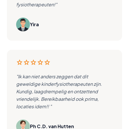
fysiotherapeuten!"
Yira
star
star
star
star
star
"Ik kan niet anders zeggen dat dit
geweldige kinderfysiotherapeuten zijn.
Kundig, laagdrempelig en ontzettend
vriendelijk. Bereikbaarheid ook prima,
locaties idem!! "
Ph C.D. van Hutten