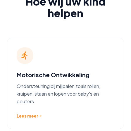
Hoe wij uw kind
helpen
directions_run
Motorische Ontwikkeling
Ondersteuning bij mijlpalen zoals rollen,
kruipen, staan en lopen voor baby's en
peuters.
Lees meer
arrow_forward