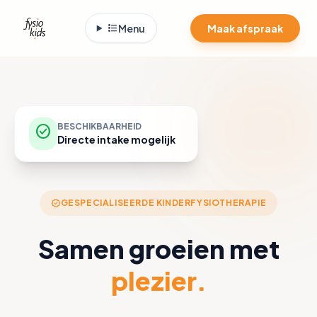
format_list_bulleted
Menu
Maak afspraak
BESCHIKBAARHEID
check_circle
Directe intake mogelijk
verified
GESPECIALISEERDE KINDERFYSIOTHERAPIE
Samen groeien met
plezier.