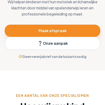
Wij helpen kinderen met hun motoriek en lichamelijke
klachten door middel van spelenderwijs leren en
professionele begeleiding op maat.
Maak afspraak
question_mark
Onze aanpak
check_circle
Geen verwijsbrief van de huisarts nodig
arrow_forward
EEN AANTAL VAN ONZE SPECIALISMEN