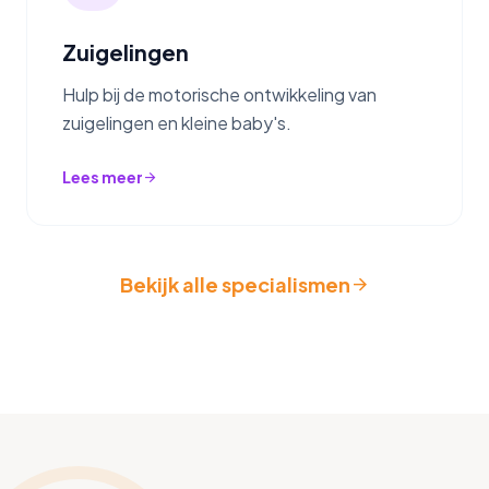
Zuigelingen
Hulp bij de motorische ontwikkeling van
zuigelingen en kleine baby's.
Lees meer
arrow_forward
Bekijk alle specialismen
arrow_forward