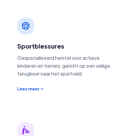
sports_soccer
Sportblessures
Gespecialiseerd herstel voor actieve
kinderen en tieners, gericht op een veilige
terugkeer naar het sportveld.
Lees meer
arrow_forward
baby_changing_station