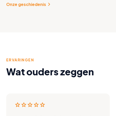
chevron_right
Onze geschiedenis
ERVARINGEN
Wat ouders zeggen
star
star
star
star
star