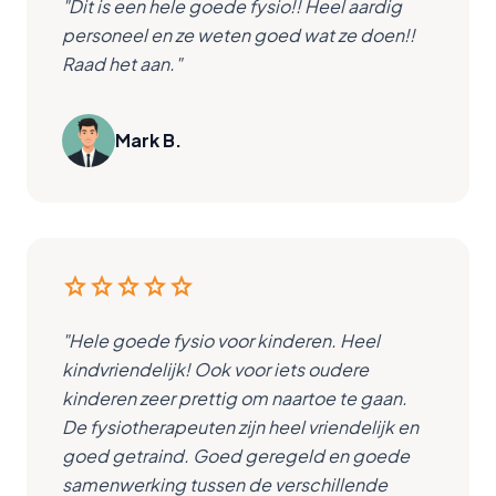
"Dit is een hele goede fysio!! Heel aardig
personeel en ze weten goed wat ze doen!!
Raad het aan."
Mark B.
star
star
star
star
star
"Hele goede fysio voor kinderen. Heel
kindvriendelijk! Ook voor iets oudere
kinderen zeer prettig om naartoe te gaan.
De fysiotherapeuten zijn heel vriendelijk en
goed getraind. Goed geregeld en goede
samenwerking tussen de verschillende