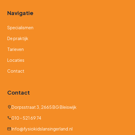
Navigatie
Specialismen
De praktijk
Tarieven
Locaties
Contact
Contact
Dorpsstraat 3, 2665 BG Bleiswijk
location_on
010 - 521 69 74
call
Info@fysiokidslansingerland.nl
mail