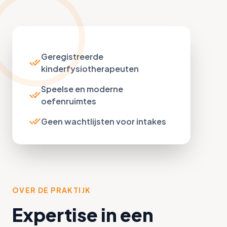
Geregistreerde
done_all
kinderfysiotherapeuten
Speelse en moderne
done_all
oefenruimtes
done_all
Geen wachtlijsten voor intakes
OVER DE PRAKTIJK
Expertise in een